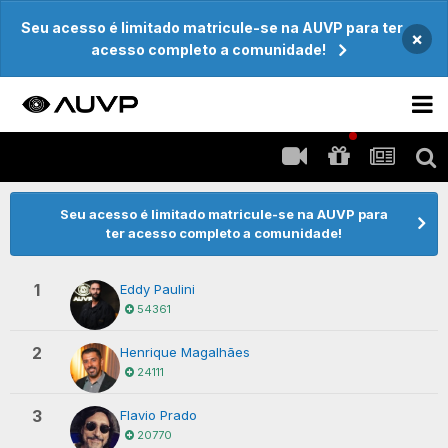
Seu acesso é limitado matricule-se na AUVP para ter
×
acesso completo a comunidade!
Seu acesso é limitado matricule-se na AUVP para
ter acesso completo a comunidade!
1
Eddy Paulini
54361
2
Henrique Magalhães
24111
3
Flavio Prado
20770